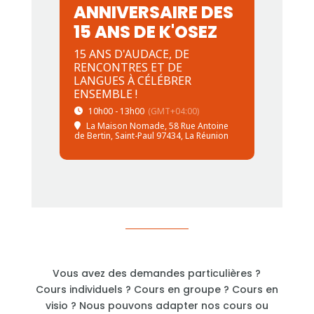
ANNIVERSAIRE DES
15 ANS DE K'OSEZ
15 ANS D'AUDACE, DE
RENCONTRES ET DE
LANGUES À CÉLÉBRER
ENSEMBLE !
10h00 - 13h00
(GMT+04:00)
La Maison Nomade
, 58 Rue Antoine
de Bertin, Saint-Paul 97434, La Réunion
Vous avez des demandes particulières ?
Cours individuels ? Cours en groupe ? Cours en
visio ? Nous pouvons adapter nos cours ou