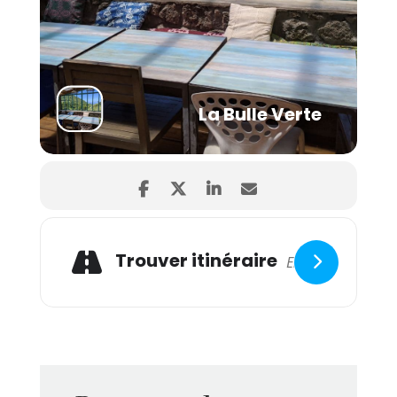
besoins
Accompagnement de 3 mois
– (cours collectifs d’1h30
p/semaine sur Zoom)
La Bulle Verte
Trouver itinéraire