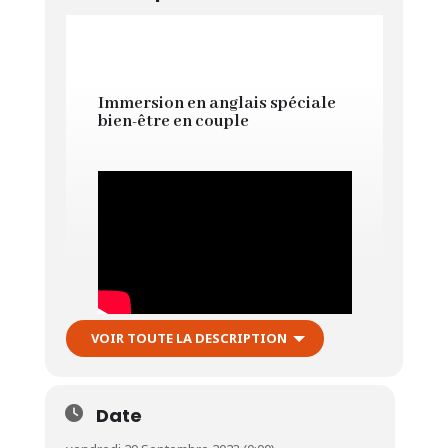
Immersion en anglais spéciale
bien-être en couple
VOIR TOUTE LA DESCRIPTION
Cette immersion est pour vous
si vous souhaitez…
Oser parler anglais
Date
…dans un cadre bienveillant et