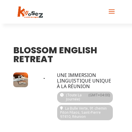
BLOSSOM ENGLISH
RETREAT
2023
UNE IMMERSION
01
29
OCT
LINGUISTIQUE UNIQUE
À LA RÉUNION
SEP
(Toute La
(GMT+04:00)
Journée)
La Bulle Verte
, 91 chemin
Piton Filaos, Saint-Pierre
97410, Réunion