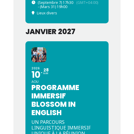
(Septembre 7) 17h30
(GMT+04:00)
- (Mars 31) 19h00
Lieux divers
JANVIER 2027
2026
28
10
MAR
AOU
PROGRAMME
IMMERSIF
BLOSSOM IN
ENGLISH
UN PARCOURS
LINGUISTIQUE IMMERSIF
UNIQUE À LA RÉUNION