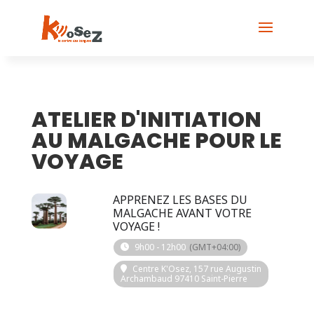
ATELIER D'INITIATION
AU MALGACHE POUR LE
VOYAGE
2023
APPRENEZ LES BASES DU
16
MALGACHE AVANT VOTRE
VOYAGE !
DÉC
9h00 - 12h00
(GMT+04:00)
Centre K'Osez
, 157 rue Augustin
Archambaud 97410 Saint-Pierre