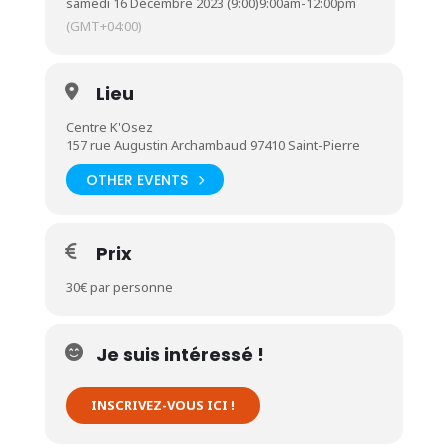
samedi 16 Décembre 2023 (9:00)
9:00am
-
12:00pm
(GMT+04:00)
Lieu
Centre K'Osez
157 rue Augustin Archambaud 97410 Saint-Pierre
OTHER EVENTS
Prix
30€ par personne
Je suis intéressé !
INSCRIVEZ-VOUS ICI !