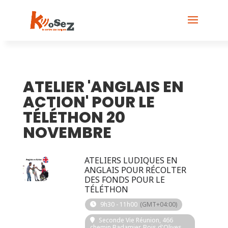
ATELIER 'ANGLAIS EN
ACTION' POUR LE
TÉLÉTHON 20
NOVEMBRE
2023
ATELIERS LUDIQUES EN
20
ANGLAIS POUR RÉCOLTER
DES FONDS POUR LE
NOV
TÉLÉTHON
9h30 - 11h00
(GMT+04:00)
Seconde Vie Réunion
, 466
chemin Badamier, Bois d'Olives