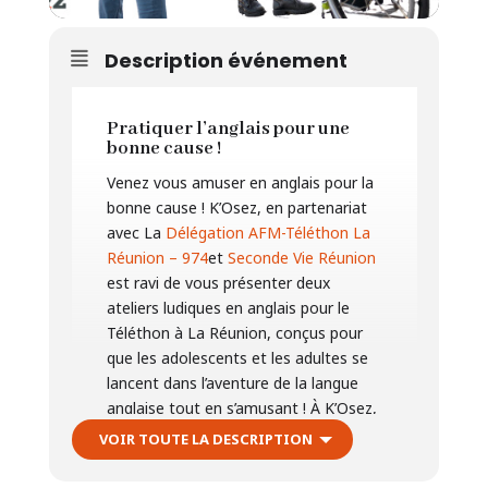
Description événement
Pratiquer l’anglais pour une
bonne cause !
Venez vous amuser en anglais pour la
bonne cause ! K’Osez, en partenariat
avec La
Délégation AFM-Téléthon La
Réunion – 974
et
Seconde Vie Réunion
est ravi de vous présenter deux
ateliers ludiques en anglais pour le
Téléthon à La Réunion, conçus pour
que les adolescents et les adultes se
lancent dans l’aventure de la langue
anglaise tout en s’amusant ! À K’Osez,
nous souhaitons accompagner chacun
VOIR TOUTE LA DESCRIPTION
à OSER parler les langues.